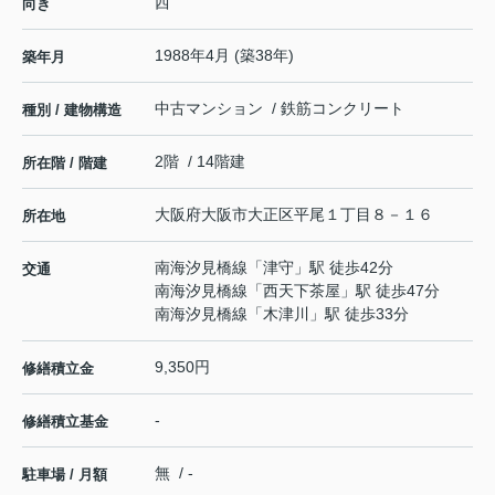
西
向き
1988年4月 (築38年)
築年月
中古マンション / 鉄筋コンクリート
種別 / 建物構造
2階 / 14階建
所在階 / 階建
大阪府
大阪市大正区
平尾
１丁目８－１６
所在地
南海汐見橋線
「
津守
」駅 徒歩42分
交通
南海汐見橋線
「
西天下茶屋
」駅 徒歩47分
南海汐見橋線
「
木津川
」駅 徒歩33分
9,350円
修繕積立金
-
修繕積立基金
無 / -
駐車場 / 月額