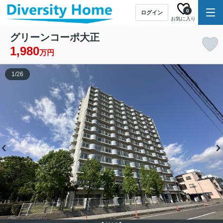
0
ログイン
お気に入り
グリーンコーポ大正
1,980
万円
1
/
26