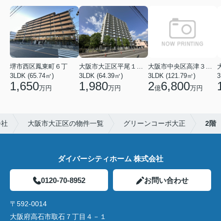
堺市西区鳳東町６丁
大阪市大正区平尾１丁目
大阪市中央区高津３丁目
3LDK (65.74㎡)
3LDK (64.39㎡)
3LDK (121.79㎡)
3
1,650
1,980
2
6,800
万円
万円
億
万円
会社
大阪市大正区の物件一覧
グリーンコーポ大正
2階
ダイバーシティホーム 株式会社
0120-70-8952
お問い合わせ
〒592-0014
大阪府高石市取石７丁目４－１