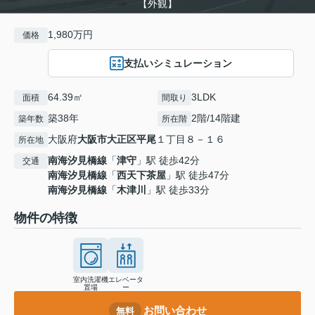
【外観】
1,980万円
価格
支払いシミュレーション
64.39㎡
3LDK
面積
間取り
築38年
2階/14階建
築年数
所在階
大阪府
大阪市大正区
平尾
１丁目８－１６
所在地
南海汐見橋線
「
津守
」駅 徒歩42分
交通
南海汐見橋線
「
西天下茶屋
」駅 徒歩47分
南海汐見橋線
「
木津川
」駅 徒歩33分
物件の特徴
室内洗濯機
エレベータ
置場
ー
お問い合わせ
無料