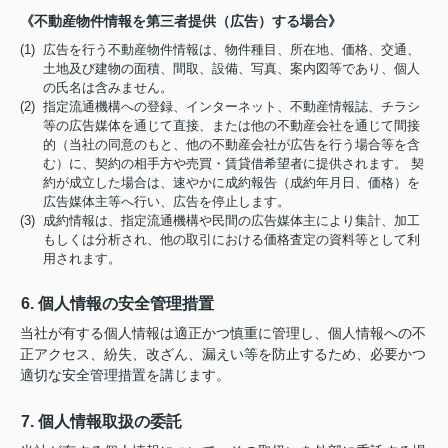
《不動産物件情報を第三者提供（広告）する場合》
(1) 広告を行う不動産物件情報は、物件種目、所在地、価格、交通、
土地及び建物の面積、間取、設備、写真、案内図等であり、個人
の氏名は含みません。
(2) 指定流通機構への登録、インターネット、不動産情報誌、チラシ
等の広告媒体を通じて直接、または他の不動産会社を通じて間接
的（当社の同意のもと、他の不動産会社が広告を行う場合等を含
む）に、契約の相手方や売買・賃貸借希望者に提供されます。 契
約が成立した場合は、速やかに成約報告（成約年月日、価格）を
広告媒体主等へ行い、広告を停止します。
(3) 成約情報は、指定流通機構や民間の広告媒体主により集計、加工
もしくは分析され、他の取引における価格査定の資料等として利
用されます。
6. 個人情報の安全管理措置
当社が有する個人情報は適正かつ慎重に管理し、個人情報への不
正アクセス、紛失、改ざん、漏えい等を防止するため、必要かつ
適切な安全管理措置を講じます。
7. 個人情報取扱の委託