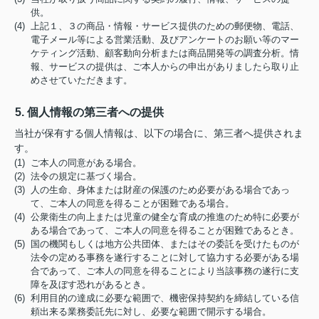
供。
(4) 上記１、３の商品・情報・サービス提供のための郵便物、電話、
電子メール等による営業活動、及びアンケートのお願い等のマー
ケティング活動、顧客動向分析または商品開発等の調査分析。情
報、サービスの提供は、ご本人からの申出がありましたら取り止
めさせていただきます。
5. 個人情報の第三者への提供
当社が保有する個人情報は、以下の場合に、第三者へ提供されま
す。
(1) ご本人の同意がある場合。
(2) 法令の規定に基づく場合。
(3) 人の生命、身体または財産の保護のため必要がある場合であっ
て、ご本人の同意を得ることが困難である場合。
(4) 公衆衛生の向上または児童の健全な育成の推進のため特に必要が
ある場合であって、ご本人の同意を得ることが困難であるとき。
(5) 国の機関もしくは地方公共団体、またはその委託を受けたものが
法令の定める事務を遂行することに対して協力する必要がある場
合であって、ご本人の同意を得ることにより当該事務の遂行に支
障を及ぼす恐れがあるとき。
(6) 利用目的の達成に必要な範囲で、機密保持契約を締結している信
頼出来る業務委託先に対し、必要な範囲で開示する場合。