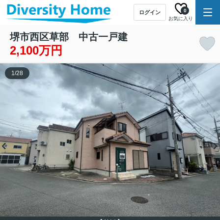
0
ログイン
お気に入り
堺市西区草部 中古一戸建
2,100万円
1
/
28