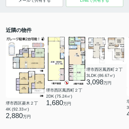
メールで共有する
LINEで共有する
近隣の物件
堺市西区鳳西町２丁
3LDK (86.67㎡)
3,098
万円
堺市西区鳳西町２丁
2DK (75.24㎡)
1,680
堺市西区菱木２丁
万円
3
4K (92.33㎡)
2,880
万円