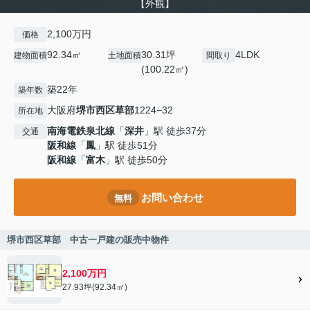
【外観】
2,100万円
価格
92.34㎡
30.31坪
4LDK
建物面積
土地面積
間取り
(100.22㎡)
築22年
築年数
大阪府
堺市西区
草部
1224−32
所在地
南海電鉄泉北線
「
深井
」駅 徒歩37分
交通
阪和線
「
鳳
」駅 徒歩51分
阪和線
「
富木
」駅 徒歩50分
お問い合わせ
無料
堺市西区草部 中古一戸建の販売中物件
2,100万円
27.93坪(92.34㎡)