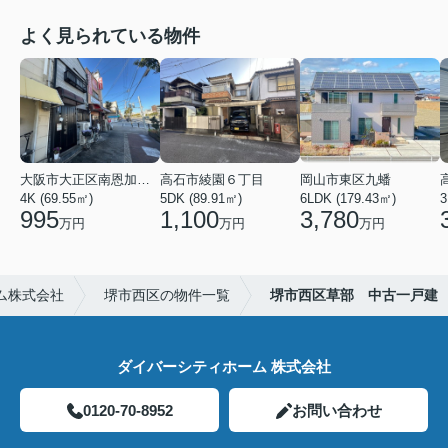
よく見られている物件
大阪市大正区南恩加島６丁目
高石市綾園６丁目
岡山市東区九蟠
4K (69.55㎡)
5DK (89.91㎡)
6LDK (179.43㎡)
3
995
1,100
3,780
万円
万円
万円
ム株式会社
堺市西区の物件一覧
堺市西区草部 中古一戸建
ダイバーシティホーム 株式会社
0120-70-8952
お問い合わせ