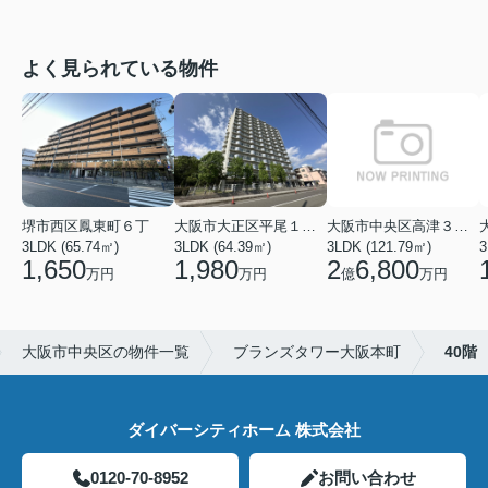
よく見られている物件
堺市西区鳳東町６丁
大阪市大正区平尾１丁目
大阪市中央区高津３丁目
3LDK (65.74㎡)
3LDK (64.39㎡)
3LDK (121.79㎡)
3
1,650
1,980
2
6,800
万円
万円
億
万円
大阪市中央区の物件一覧
ブランズタワー大阪本町
40階
ダイバーシティホーム 株式会社
0120-70-8952
お問い合わせ