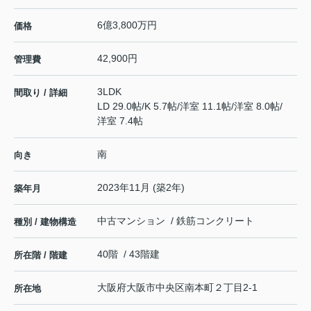
6億3,800万円
価格
42,900円
管理費
3LDK
間取り / 詳細
LD 29.0帖
/
K 5.7帖
/
洋室 11.1帖
/
洋室 8.0帖
/
洋室 7.4帖
南
向き
2023年11月 (築2年)
築年月
中古マンション / 鉄筋コンクリート
種別 / 建物構造
40階 / 43階建
所在階 / 階建
大阪府
大阪市中央区
南本町
２丁目2-1
所在地