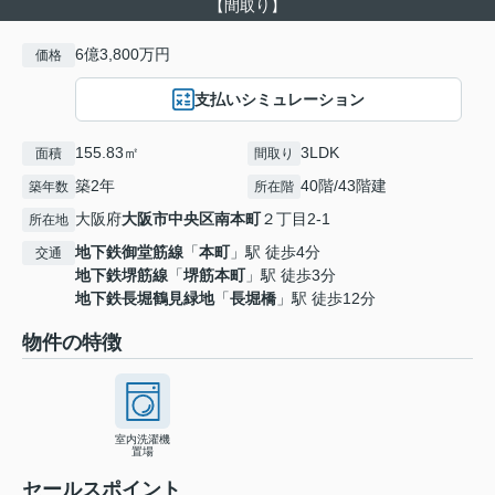
【間取り】
6億3,800万円
価格
支払いシミュレーション
155.83㎡
3LDK
面積
間取り
築2年
40階/43階建
築年数
所在階
大阪府
大阪市中央区
南本町
２丁目2-1
所在地
地下鉄御堂筋線
「
本町
」駅 徒歩4分
交通
地下鉄堺筋線
「
堺筋本町
」駅 徒歩3分
地下鉄長堀鶴見緑地
「
長堀橋
」駅 徒歩12分
物件の特徴
室内洗濯機
置場
セールスポイント