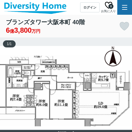
0
ログイン
お気に入り
ブランズタワー大阪本町 40階
6
3,800
億
万円
1
/
1