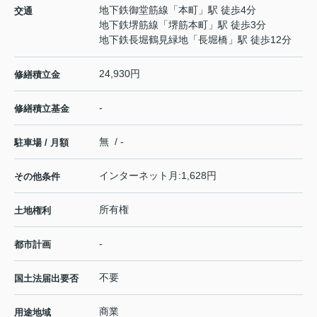
地下鉄御堂筋線
「
本町
」駅 徒歩4分
交通
地下鉄堺筋線
「
堺筋本町
」駅 徒歩3分
地下鉄長堀鶴見緑地
「
長堀橋
」駅 徒歩12分
24,930円
修繕積立金
-
修繕積立基金
無 / -
駐車場 / 月額
インターネット月:1,628円
その他条件
所有権
土地権利
-
都市計画
不要
国土法届出要否
商業
用途地域