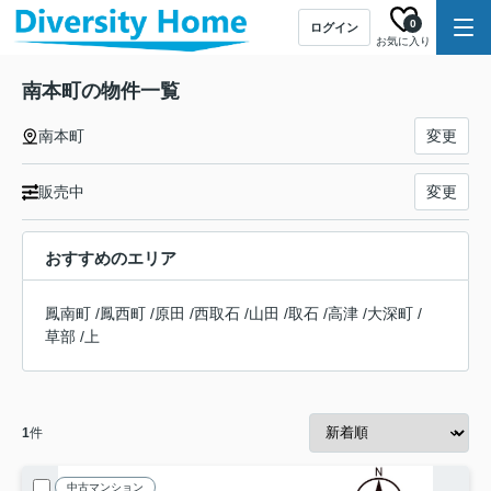
0
ログイン
お気に入り
南本町の物件一覧
南本町
変更
販売中
変更
おすすめのエリア
鳳南町
/
鳳西町
/
原田
/
西取石
/
山田
/
取石
/
高津
/
大深町
/
草部
/
上
1
件
中古マンション