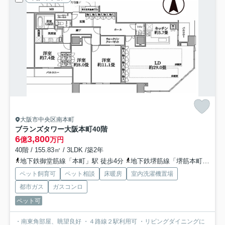
大阪市中央区南本町
ブランズタワー大阪本町
40階
6
3,800
億
万円
40階 / 155.83㎡ / 3LDK /築2年
地下鉄御堂筋線「本町」駅 徒歩4分
地下鉄堺筋線「堺筋本町」駅 徒歩3分
ペット飼育可
ペット相談
床暖房
室内洗濯機置場
都市ガス
ガスコンロ
ペット可
・南東角部屋、眺望良好 ・４路線２駅利用可 ・リビングダイニングに