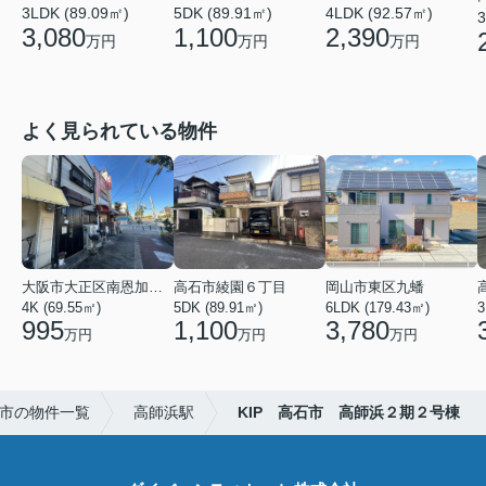
3LDK (89.09㎡)
5DK (89.91㎡)
4LDK (92.57㎡)
3
3,080
1,100
2,390
万円
万円
万円
よく見られている物件
大阪市大正区南恩加島６丁目
高石市綾園６丁目
岡山市東区九蟠
4K (69.55㎡)
5DK (89.91㎡)
6LDK (179.43㎡)
3
995
1,100
3,780
万円
万円
万円
市の物件一覧
高師浜駅
KIP 高石市 高師浜２期２号棟