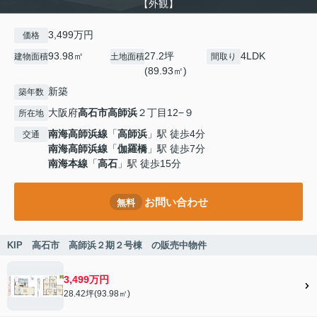
【外観】
3,499万円
価格
93.98㎡
27.2坪
4LDK
建物面積
土地面積
間取り
(89.93㎡)
新築
築年数
大阪府
高石市
高師浜
２丁目12−９
所在地
南海高師浜線
「
高師浜
」駅 徒歩4分
交通
南海高師浜線
「
伽羅橋
」駅 徒歩7分
南海本線
「
高石
」駅 徒歩15分
お問い合わせ
無料
KIP 高石市 高師浜２期２号棟 の販売中物件
3,499万円
28.42坪(93.98㎡)