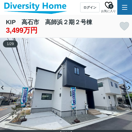
0
ログイン
お気に入り
KIP 高石市 高師浜２期２号棟
3,499万円
1
/
29