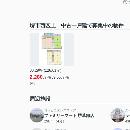
堺市西区上 中古一戸建で募集中の物件
38.29坪 (126.61㎡)
2,280
万円(59.55万円/
坪)
周辺施設
コンビニエンスストア
ス
ファミリーマート 堺草部店
ラ
296ｍ（4分）
4