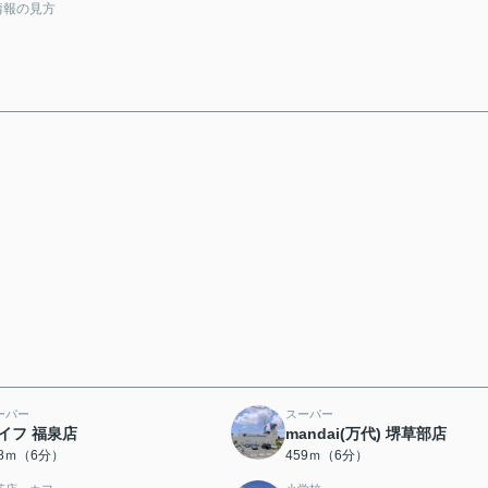
情報の見方
ーパー
スーパー
イフ 福泉店
mandai(万代) 堺草部店
38ｍ（6分）
459ｍ（6分）