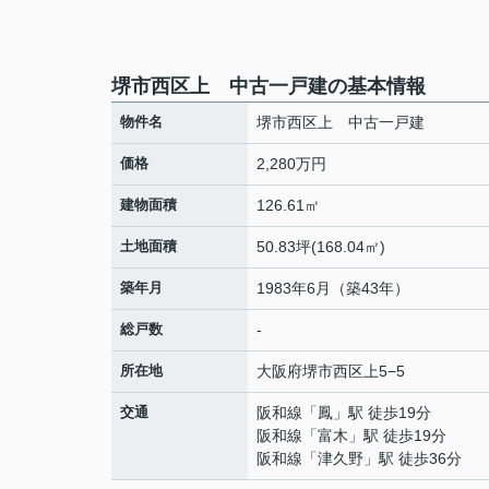
堺市西区上 中古一戸建の基本情報
物件名
堺市西区上 中古一戸建
価格
2,280万円
建物面積
126.61㎡
土地面積
50.83坪(168.04㎡)
築年月
1983年6月（築43年）
総戸数
-
所在地
大阪府
堺市西区
上
5−5
交通
阪和線
「
鳳
」駅 徒歩19分
阪和線
「
富木
」駅 徒歩19分
阪和線
「
津久野
」駅 徒歩36分