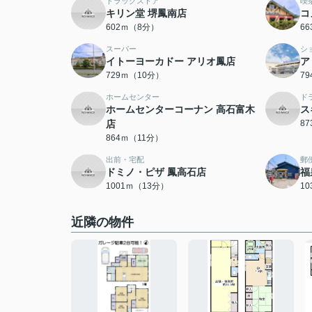
ドラッグストア
喫
キリン堂 堺鳳南店
コ
602ｍ（8分）
6
スーパー
シ
イトーヨーカドー アリオ鳳店
ア
729ｍ（10分）
7
ホームセンター
ド
ホームセンターコーナン 高石富木
ス
店
8
864ｍ（11分）
出前・宅配
郵
ドミノ・ピザ 鳳高石店
福
1001ｍ（13分）
1
近隣の物件