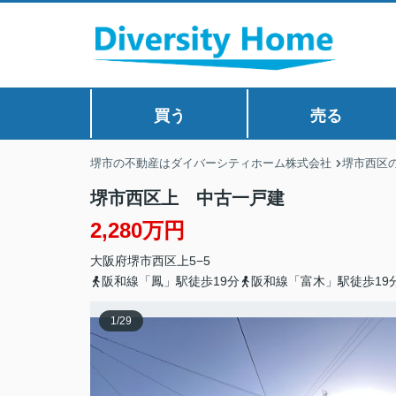
買う
売る
堺市の不動産はダイバーシティホーム株式会社
堺市西区
堺市西区上 中古一戸建
2,280万円
大阪府
堺市西区
上
5−5
阪和線「鳳」駅徒歩19分
阪和線「富木」駅徒歩19
1
/
29