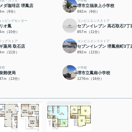
茶店・カフェ
小学校
メダ珈琲店 堺鳳店
堺市立福泉上小学校
63ｍ（9分）
692ｍ（9分）
ョッピングセンター
コンビニエンスストア
リオ鳳
セブンイレブン 高石取石7丁
94ｍ（10分）
857ｍ（11分）
ラッグストア
コンビニエンスストア
ギ薬局 取石店
セブンイレブン 堺鳳南町3丁
73ｍ（11分）
892ｍ（12分）
便局
小学校
泉郵便局
堺市立鳳南小学校
037ｍ（13分）
1276ｍ（16分）