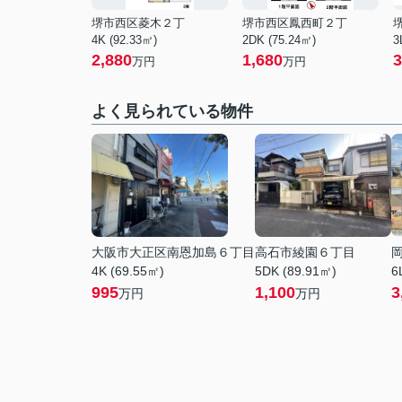
堺市西区菱木２丁
堺市西区鳳西町２丁
4K (92.33㎡)
2DK (75.24㎡)
3
2,880
1,680
3
万円
万円
よく見られている物件
大阪市大正区南恩加島６丁目
高石市綾園６丁目
4K (69.55㎡)
5DK (89.91㎡)
6
995
1,100
3
万円
万円