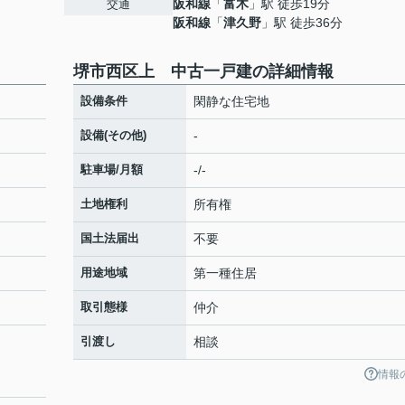
阪和線
「
富木
」駅 徒歩19分
交通
阪和線
「
津久野
」駅 徒歩36分
堺市西区上 中古一戸建の詳細情報
設備条件
閑静な住宅地
設備(その他)
-
駐車場/月額
-/-
土地権利
所有権
国土法届出
不要
用途地域
第一種住居
取引態様
仲介
引渡し
相談
情報