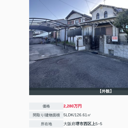
【外観】
2,280万円
価格
5LDK/126.61㎡
間取り/建物面積
大阪府
堺市西区
上
5−5
所在地