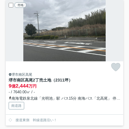
売地
堺市南区高尾
堺市南区高尾2丁売土地（2311坪）
9
2,444
億
万円
- / 7640.00㎡ / -
南海電鉄泉北線「光明池」駅 バス15分 南海バス「北高尾」 停歩15分
南道路
◇ 接道東側 幹線道路沿い！