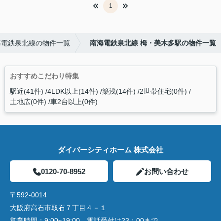
1
海電鉄泉北線の物件一覧
南海電鉄泉北線 栂・美木多駅の物件一覧
おすすめこだわり特集
駅近(41件)
4LDK以上(14件)
築浅(14件)
2世帯住宅(0件)
土地広(0件)
車2台以上(0件)
ダイバーシティホーム 株式会社
0120-70-8952
お問い合わせ
〒592-0014
大阪府高石市取石７丁目４－１
営業時間：
9:00~19:00 電話受付は23：00まで