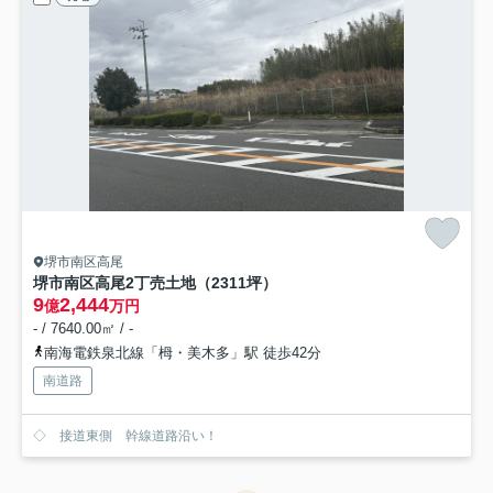
堺市南区高尾
堺市南区高尾2丁売土地（2311坪）
9
2,444
億
万円
- / 7640.00㎡ / -
南海電鉄泉北線「栂・美木多」駅 徒歩42分
南道路
◇ 接道東側 幹線道路沿い！