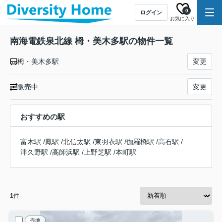
0
ログイン
お気に入り
南海電鉄泉北線 栂・美木多駅の物件一覧
栂・美木多駅
変更
販売中
変更
おすすめの駅
富木駅
/
鳳駅
/
北信太駅
/
東羽衣駅
/
伽羅橋駅
/
高石駅
/
津久野駅
/
高師浜駅
/
上野芝駅
/
本町駅
1
件
売地