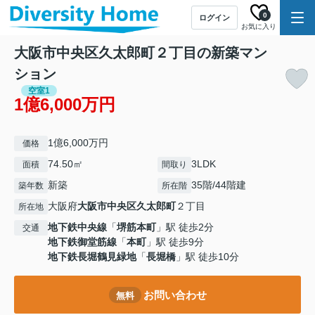
0
ログイン
お気に入り
大阪市中央区久太郎町２丁目の新築マン
ション
空室1
1億6,000万円
1億6,000万円
価格
74.50㎡
3LDK
面積
間取り
新築
35階/44階建
築年数
所在階
大阪府
大阪市中央区
久太郎町
２丁目
所在地
地下鉄中央線
「
堺筋本町
」駅 徒歩2分
交通
地下鉄御堂筋線
「
本町
」駅 徒歩9分
地下鉄長堀鶴見緑地
「
長堀橋
」駅 徒歩10分
お問い合わせ
無料