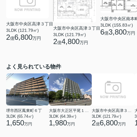
大阪市中央区南本
大阪市中央区高津３丁目
3LDK (155.83㎡)
大阪市中央区高津３丁目
3LDK (121.79㎡)
6
3,800
億
万円
3LDK (121.79㎡)
2
6,800
億
万円
2
4,800
億
万円
よく見られている物件
堺市西区鳳東町６丁
大阪市大正区平尾１丁目
大阪市中央区高津３丁目
3LDK (65.74㎡)
3LDK (64.39㎡)
3LDK (121.79㎡)
3
1,650
1,980
2
6,800
万円
万円
億
万円