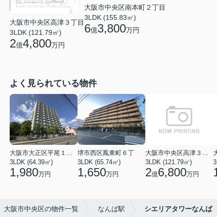
大阪市中央区南本町２丁目
3LDK (155.83㎡)
大阪市中央区高津３丁目
6
3,800
億
万円
3LDK (121.79㎡)
2
4,800
億
万円
よく見られている物件
大阪市大正区平尾１丁目
堺市西区鳳東町６丁
大阪市中央区高津３丁目
3LDK (64.39㎡)
3LDK (65.74㎡)
3LDK (121.79㎡)
3
1,980
1,650
2
6,800
万円
万円
億
万円
大阪市中央区の物件一覧
なんば駅
シエリアタワーなんば