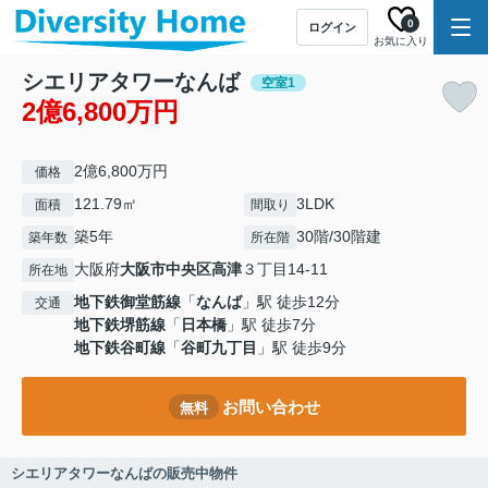
0
ログイン
お気に入り
シエリアタワーなんば
空室1
2億6,800万円
2億6,800万円
価格
121.79㎡
3LDK
面積
間取り
築5年
30階/30階建
築年数
所在階
大阪府
大阪市中央区
高津
３丁目14-11
所在地
地下鉄御堂筋線
「
なんば
」駅 徒歩12分
交通
地下鉄堺筋線
「
日本橋
」駅 徒歩7分
地下鉄谷町線
「
谷町九丁目
」駅 徒歩9分
お問い合わせ
無料
シエリアタワーなんばの販売中物件